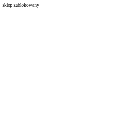
s
klep zablokowany