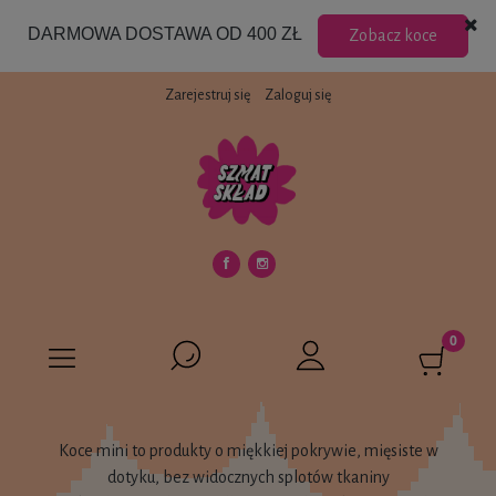
DARMOWA DOSTAWA OD 400 ZŁ
Zobacz koce
Zarejestruj się
Zaloguj się
Koce mini to produkty o miękkiej pokrywie, mięsiste w
dotyku, bez widocznych splotów tkaniny