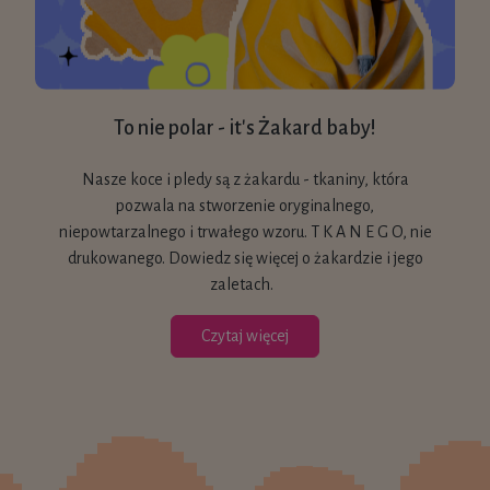
To nie polar - it's Żakard baby!
Nasze koce i pledy są z żakardu - tkaniny, która
pozwala na stworzenie oryginalnego,
niepowtarzalnego i trwałego wzoru. T K A N E G O, nie
drukowanego. Dowiedz się więcej o żakardzie i jego
zaletach.
Czytaj więcej