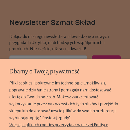
Newsletter Szmat Skład
Dołącz do naszego newslettera i dowiedz się o nowych
przygodach Ukrytka, nadchodzących współpracach i
promkach. Nie częściej niż raz na kwartał!
Zapisz się
Dbamy o Twoją prywatność
KONTAKT
Pliki cookies i pokrewne im technologie umożliwiają
poprawne działanie strony i pomagają nam dostosować
ZAKUPY
ofertę do Twoich potrzeb. Możesz zaakceptować
wykorzystanie przez nas wszystkich tych plików i przejść do
REGULAMINY
sklepu lub dostosować użycie plików do swoich preferencji,
wybierając opcję "Dostosuj zgody".
Więcej o plikach cookies przeczytasz w naszej Polityce