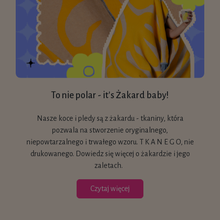
To nie polar - it's Żakard baby!
Nasze koce i pledy są z żakardu - tkaniny, która
pozwala na stworzenie oryginalnego,
niepowtarzalnego i trwałego wzoru. T K A N E G O, nie
drukowanego. Dowiedz się więcej o żakardzie i jego
zaletach.
Czytaj więcej